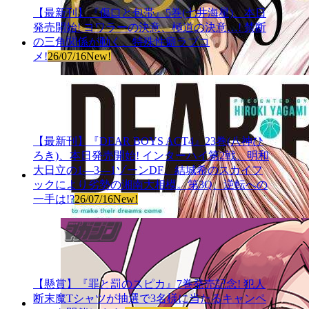
【最新刊】『傷口と包帯』5巻(七井海星)、本日
発売開始! ヨワラーの決意、極道の決意…! 禁断
の三角関係が動く、特殊性癖ラブコ
メ!
26/07/16
New!
【最新刊】『DEAR BOYS ACT4』23巻(八神ひ
ろき)、本日発売開始! インターハイ第2戦、明和
大日立の1―3―1ゾーンDF、結城希のスカイフ
ックにより劣勢の湘南大相模。第3Q、逆転への
一手は!?
26/07/16
New!
【懸賞】『罪と罰のスピカ』7巻発売記念! 犯人
断末魔Tシャツが抽選で3名様に当たるキャンペ