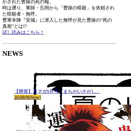
かされた曹操の死の報。
時は遡り、軍師・孔明から「曹操の暗殺」を依頼され
た暗殺者・無呼。
曹軍本陣『安城』に潜入した無呼が見た曹操の“死の
真相”とは!?
試し読みはこちら！
NEWS
【懸賞】月マガ9月号「まちがいさがし」
26/08/06
New!