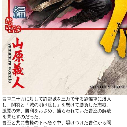
曹軍二十万に対して許都城を三万で守る劉備軍に潜入
し、関羽と「城の明け渡し」を懸けて勝負した志狼。
激闘の末、勝利をおさめ、捕らわれていた曹丕の解放
を果たすのだった。
曹丕と共に曹操の下へ急ぐ中、駆けつけた曹仁から聞