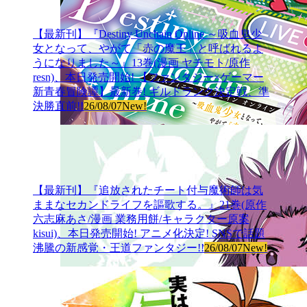
【最新刊】『Destiny Unchain Online ～吸血鬼少
女となって、やがて「赤の魔王」と呼ばれるよ
うになりました～』13巻(漫画 ヤチモト/原作
resn)、本日発売開始! 【ファンタジー×ゲーマー
新青春冒険譚】最新巻! ギルドランク決定戦、準
決勝直前!!
26/08/07
New!
【最新刊】『追放されたチート付与魔術師は気
ままなセカンドライフを謳歌する。』21巻(原作
六志麻あさ/漫画 業務用餅/キャラクター原案
kisui)、本日発売開始! アニメ化決定! SNSで話題
沸騰の新感覚・王道ファンタジー!!
26/08/07
New!