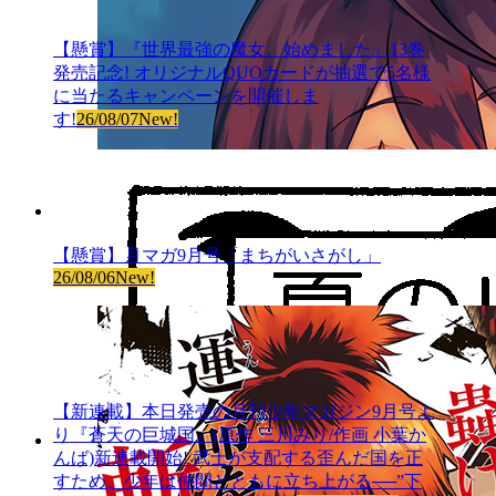
【懸賞】『世界最強の魔女、始めました』13巻
発売記念! オリジナルQUOカードが抽選で5名様
に当たるキャンペーンを開催しま
す!
26/08/07
New!
【懸賞】月マガ9月号「まちがいさがし」
26/08/06
New!
【新連載】本日発売の月刊少年マガジン9月号よ
り『蒼天の巨城国』(原作 三川みり/作画 小葉か
んば)新連載開始! 武士が支配する歪んだ国を正
すため、少年は仲間とともに立ち上がる──”下