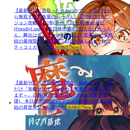
【最新刊】『昔取ったきねづかで…と言いなが
ら無双する定食屋のおっさん、実は伝説のダン
ジョン攻略者』2巻(原作 九頭七尾/漫画 肝匠
(FriendlyLand))、本日発売開始! 主人公はおっさ
ん、舞台はダンジョンが発生した世界──『失格
紋の最強賢者』漫画家・肝匠が描くハイクオリ
ティコミカライズ!!
26/08/07
New!
【最新刊】『世界最強の魔女、始めました ～私
だけ『攻略サイト』を見れる世界で自由に生き
ます～』13巻(原作 坂木持丸・riritto/漫画 戸賀
環)、本日発売開始! TVアニメ2026年10月放送開
始の異世界ファンタジー!
26/08/07
New!