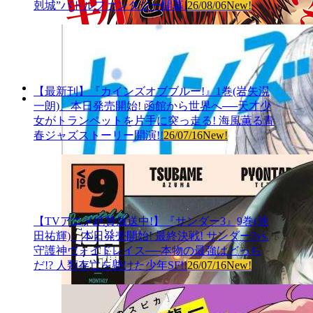
剋城”バトルファンタジー開幕!
26/08/06
New!
【最新刊】『カインズオブブルー!』1巻(岩矢滉
一朗)、本日発売開始! 函館から世界へ──天才少
女がトランペットを片手に突っ走る! 海風薫る青
春ジャズストーリー開演!!
26/07/16
New!
【TVアニメ絶賛放送中!】『サンダー3』9巻(池
田祐輝)、本日発売開始! 最終決戦! サンダー3vs.
守護神ヴォイドレイス──本物の最強はどっち
だ!? 人類存亡を懸けた少年SF!!
26/07/16
New!