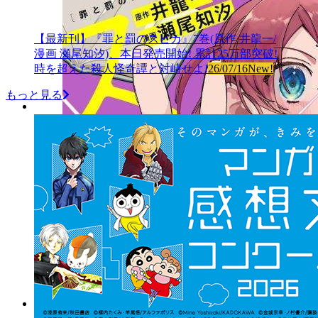
【最新刊】『罪と罰のスピカ』7巻(原作 井龍一/
漫画 瀬尾知汐)、本日発売開始! 累計25万部突破!
時を超えた殺人怪奇譚と対峙せよ!
26/07/16
New!
もっと見る