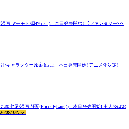
(漫画 ヤチモト/原作 resn)、本日発売開始! 【ファンタジー×ゲ
ャラクター原案 kisui)、本日発売開始! アニメ化決定!
画 肝匠(FriendlyLand))、本日発売開始! 主人公はお
26/08/07
New!