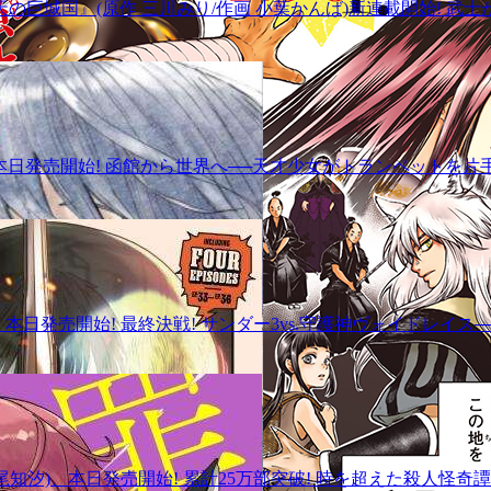
の巨城国』(原作 三川みり/作画 小葉かんば)新連載開始! 
本日発売開始! 函館から世界へ──天才少女がトランペットを片
、本日発売開始! 最終決戦! サンダー3vs.守護神ヴォイドレイス
尾知汐)、本日発売開始! 累計25万部突破! 時を超えた殺人怪奇