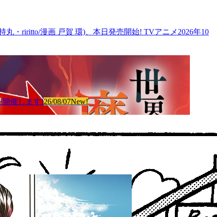
tto/漫画 戸賀 環)、本日発売開始! TVアニメ2026年10
を開催します!
26/08/07
New!