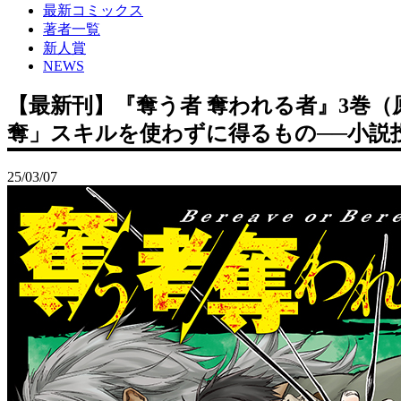
最新コミックス
著者一覧
新人賞
NEWS
【最新刊】『奪う者 奪われる者』3巻（
奪」スキルを使わずに得るもの──小説
25/03/07