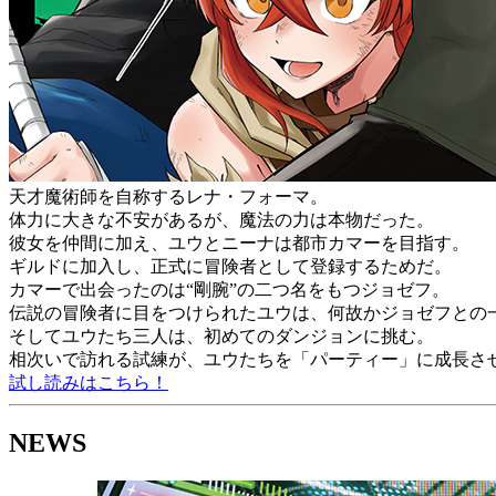
天才魔術師を自称するレナ・フォーマ。
体力に大きな不安があるが、魔法の力は本物だった。
彼女を仲間に加え、ユウとニーナは都市カマーを目指す。
ギルドに加入し、正式に冒険者として登録するためだ。
カマーで出会ったのは“剛腕”の二つ名をもつジョゼフ。
伝説の冒険者に目をつけられたユウは、何故かジョゼフとの
そしてユウたち三人は、初めてのダンジョンに挑む。
相次いで訪れる試練が、ユウたちを「パーティー」に成長さ
試し読みはこちら！
NEWS