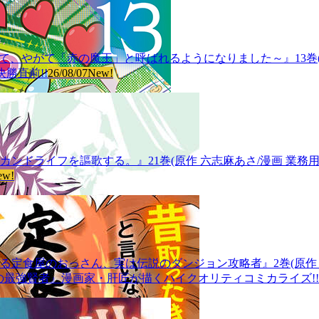
血鬼少女となって、やがて「赤の魔王」と呼ばれるようになりました～』13巻
勝直前!!
26/08/07
New!
ライフを謳歌する。』21巻(原作 六志麻あさ/漫画 業務用餅/キ
ew!
のおっさん、実は伝説のダンジョン攻略者』2巻(原作 九頭七尾/漫
の最強賢者』漫画家・肝匠が描くハイクオリティコミカライズ!!