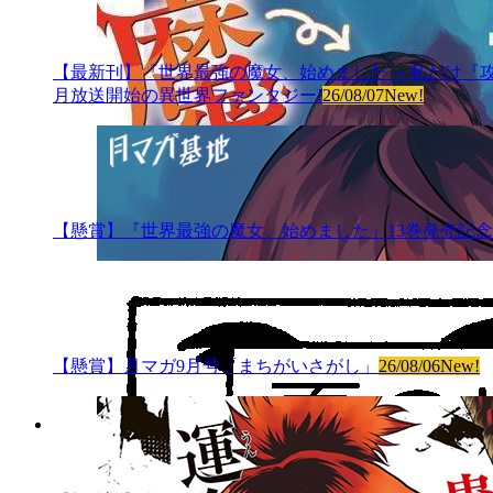
【最新刊】『世界最強の魔女、始めました ～私だけ『攻略サイト
月放送開始の異世界ファンタジー!
26/08/07
New!
【懸賞】『世界最強の魔女、始めました』13巻発売記念
【懸賞】月マガ9月号「まちがいさがし」
26/08/06
New!