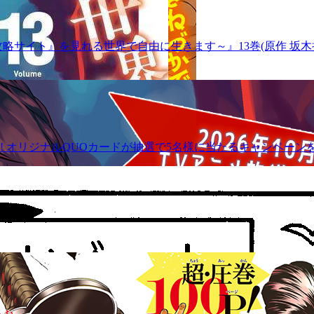
』を見れる世界で自由に生きます～』13巻(原作 坂木持丸・riri
! オリジナルQUOカードが抽選で5名様に当たるキャンペーン