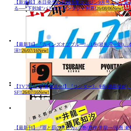
【新連載】本日発売の月刊少年マガジン9月号より『蒼天
る──”下剋城”バトルファンタジー開幕!
26/08/06
New!
【最新刊】『カインズオブブルー!』1巻(岩矢滉一朗)、
演!!
26/07/16
New!
【TVアニメ絶賛放送中!】『サンダー3』9巻(池田祐輝)
SF!!
26/07/16
New!
【最新刊】『罪と罰のスピカ』7巻(原作 井龍一/漫画 瀬