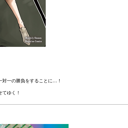
一対一の勝負をすることに…！
せてゆく！