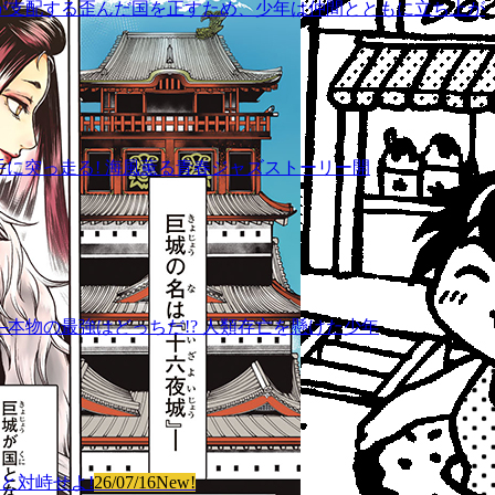
武士が支配する歪んだ国を正すため、少年は仲間とともに立ち上が
手に突っ走る! 海風薫る青春ジャズストーリー開
──本物の最強はどっちだ!? 人類存亡を懸けた少年
譚と対峙せよ!
26/07/16
New!