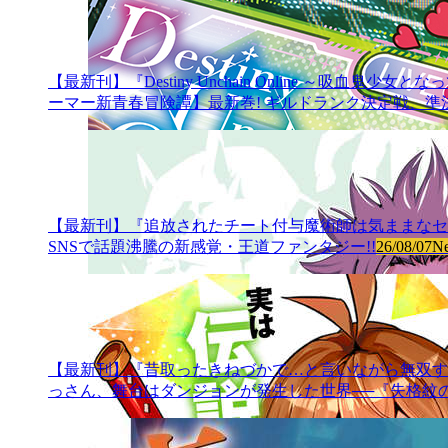
【最新刊】『Destiny Unchain Online ～吸
ーマー新青春冒険譚】最新巻! ギルドランク決定戦、準決
【最新刊】『追放されたチート付与魔術師は気ままなセカンド
SNSで話題沸騰の新感覚・王道ファンタジー!!
26/08/07
N
【最新刊】『昔取ったきねづかで…と言いながら無双する定食屋
っさん、舞台はダンジョンが発生した世界──『失格紋