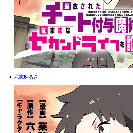
六志麻あさ