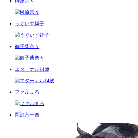
榊原宗々
うぐいす祥子
御子柴奈々
エターナル14歳
ファルまろ
岡沢六十四