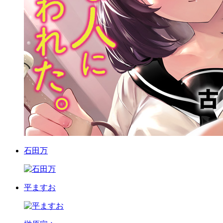
石田万
平ますお