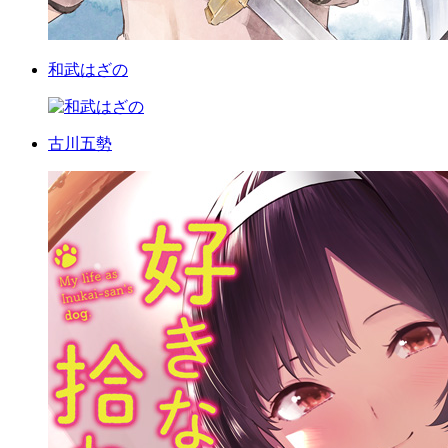
和武はざの
古川五勢