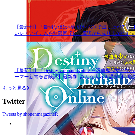
【最新刊】『最弱な僕は<壁抜けバグ>で成り上がる』11
いレアアイテムを無限回収し、底辺から成り上がれ!!
25/
【最新刊】『Destiny Unchain Online ～吸
ーマー新青春冒険譚】最新巻! みんな大好き温泉回も収録
もっと見る
Twitter
Tweets by shonenmagazineR