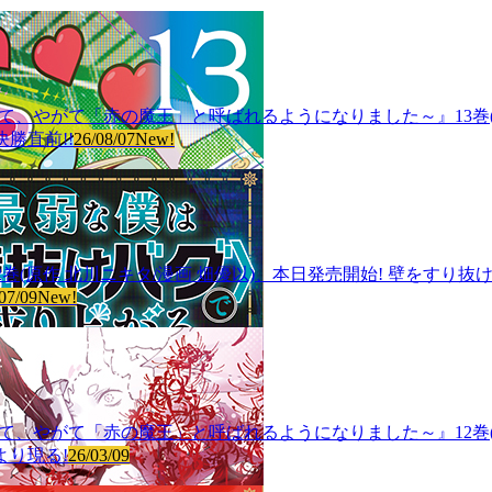
血鬼少女となって、やがて「赤の魔王」と呼ばれるようになりました～』13巻
勝直前!!
26/08/07
New!
巻(原作 北川ニキタ/漫画 畑優以)、本日発売開始! 壁をすり
07/09
New!
血鬼少女となって、やがて「赤の魔王」と呼ばれるようになりました～』12巻
より現る!
26/03/09