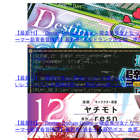
【最新刊】『Destiny Unchain Online ～吸
ーマー新青春冒険譚】最新巻! ギルドランク決定戦、準決
【最新刊】『最弱な僕は<壁抜けバグ>で成り上がる』12
いレアアイテムを無限回収し、底辺から成り上がれ!!
26/
【最新刊】『Destiny Unchain Online ～吸
ーマー新青春冒険譚】最新巻! 過去イチ最恐ボス、血界