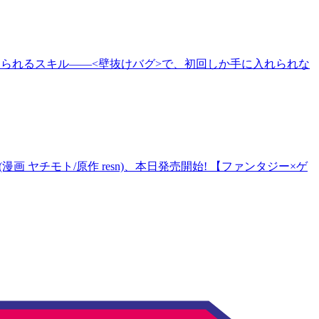
抜けられるスキル――<壁抜けバグ>で、初回しか手に入れられな
(漫画 ヤチモト/原作 resn)、本日発売開始! 【ファンタジー×ゲ