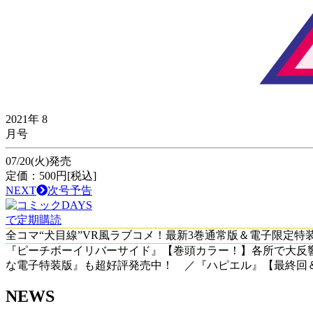
2021年
8
月号
07/20(火)発売
定価：500円[税込]
NEXT
次号予告
で定期購読
全コマ“犬目線”VR風ラブコメ！最新3巻通常版＆電子限定特
『ピーチボーイリバーサイド』【巻頭カラー！】各所で大反響
な電子特装版』も超好評発売中！ ／『ハピエル』【最終回＆
NEWS