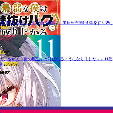
巻(原作 北川ニキタ/漫画 畑優以)、本日発売開始! 壁をすり
12/09
血鬼少女となって、やがて「赤の魔王」と呼ばれるようになりました～』11巻
!
25/09/09