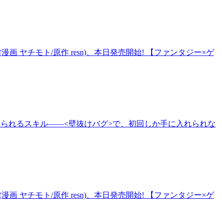
(漫画 ヤチモト/原作 resn)、本日発売開始! 【ファンタジー×ゲ
抜けられるスキル――<壁抜けバグ>で、初回しか手に入れられな
(漫画 ヤチモト/原作 resn)、本日発売開始! 【ファンタジー×ゲ