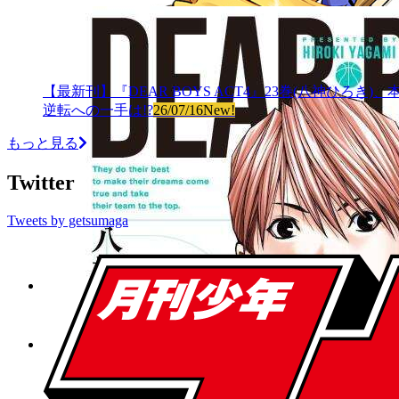
【最新刊】『DEAR BOYS ACT4』23巻(八神ひ
逆転への一手は!?
26/07/16
New!
もっと見る
Twitter
Tweets by getsumaga