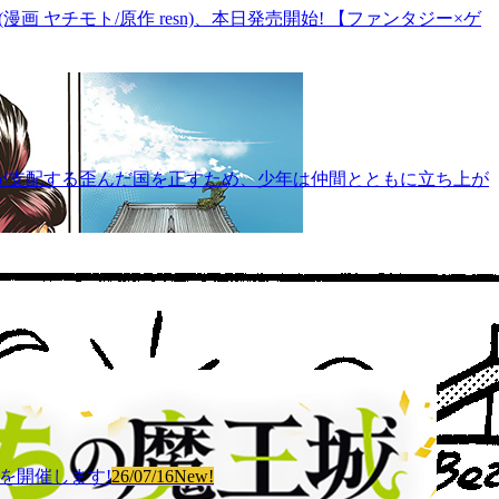
(漫画 ヤチモト/原作 resn)、本日発売開始! 【ファンタジー×ゲ
武士が支配する歪んだ国を正すため、少年は仲間とともに立ち上が
を開催します!
26/07/16
New!