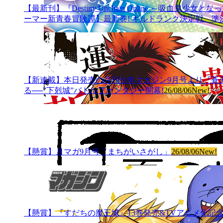
【最新刊】『Destiny Unchain Online ～吸
ーマー新青春冒険譚】最新巻! ギルドランク決定戦、準決
【新連載】本日発売の月刊少年マガジン9月号より『蒼天
る──”下剋城”バトルファンタジー開幕!
26/08/06
New!
【懸賞】月マガ9月号「まちがいさがし」
26/08/06
New!
【懸賞】『すだちの魔王城』13巻発売&TVアニメ化記念