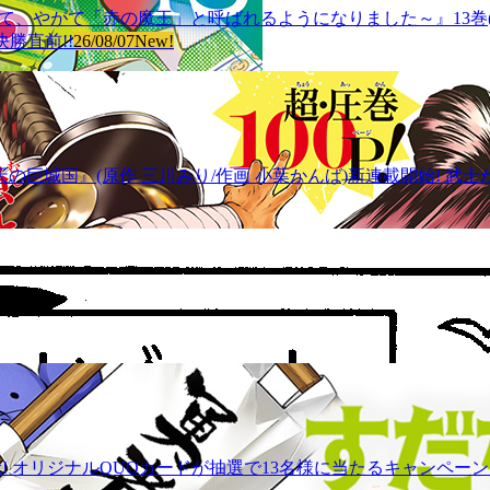
血鬼少女となって、やがて「赤の魔王」と呼ばれるようになりました～』13巻
勝直前!!
26/08/07
New!
の巨城国』(原作 三川みり/作画 小葉かんば)新連載開始! 
! オリジナルQUOカードが抽選で13名様に当たるキャンペーン