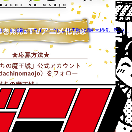
ゾーンDF、結城希のスカイフックにより劣勢の湘南大相模。第3Q、