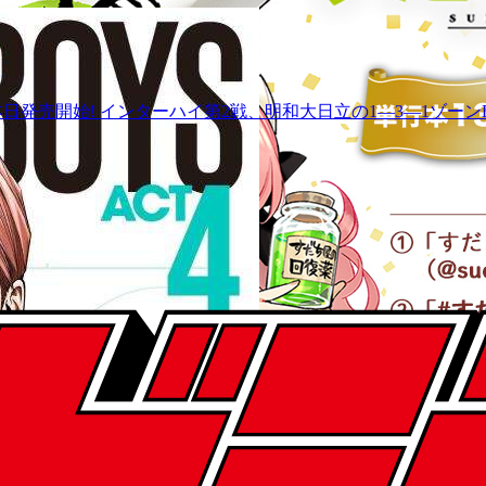
ろき)、本日発売開始! インターハイ第2戦、明和大日立の1―3―1