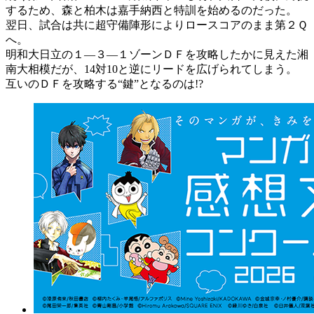
するため、森と柏木は嘉手納西と特訓を始めるのだった。
翌日、試合は共に超守備陣形によりロースコアのまま第２Ｑ
へ。
明和大日立の１―３―１ゾーンＤＦを攻略したかに見えた湘
南大相模だが、14対10と逆にリードを広げられてしまう。
互いのＤＦを攻略する“鍵”となるのは!?