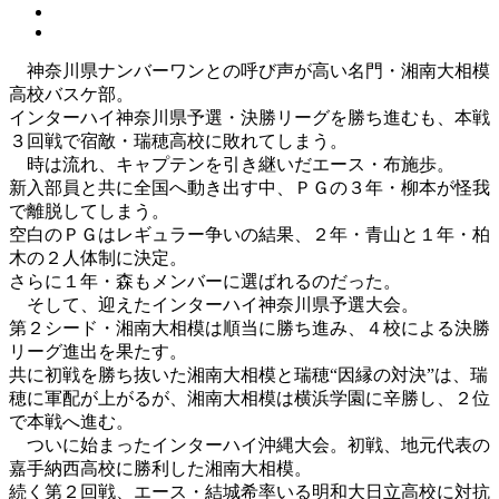
神奈川県ナンバーワンとの呼び声が高い名門・湘南大相模
高校バスケ部。
インターハイ神奈川県予選・決勝リーグを勝ち進むも、本戦
３回戦で宿敵・瑞穂高校に敗れてしまう。
時は流れ、キャプテンを引き継いだエース・布施歩。
新入部員と共に全国へ動き出す中、ＰＧの３年・柳本が怪我
で離脱してしまう。
空白のＰＧはレギュラー争いの結果、２年・青山と１年・柏
木の２人体制に決定。
さらに１年・森もメンバーに選ばれるのだった。
そして、迎えたインターハイ神奈川県予選大会。
第２シード・湘南大相模は順当に勝ち進み、４校による決勝
リーグ進出を果たす。
共に初戦を勝ち抜いた湘南大相模と瑞穂“因縁の対決”は、瑞
穂に軍配が上がるが、湘南大相模は横浜学園に辛勝し、２位
で本戦へ進む。
ついに始まったインターハイ沖縄大会。初戦、地元代表の
嘉手納西高校に勝利した湘南大相模。
続く第２回戦、エース・結城希率いる明和大日立高校に対抗