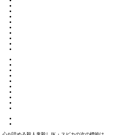
心が読める殺人鬼殺しJK・スピカの次の標的は