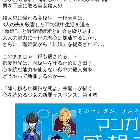
男を手玉に取る美女殺人鬼！
殺人鬼に憧れる高校生・十秤天真は、
3人の夫を殺害した罪で獄中生活を送る
”毒姫”こと野菅瑠姫愛と面会を繰り返す。
大人の魅力に十秤の恋心は加速するばかり！
さらに、瑠姫愛から「結婚」を提案されて…。
このままじゃ十秤も殺される！？
都麦澄光は、同級生を守るため動き出す。
心を読む能力を使えない獄中の殺人鬼を
どうやって断罪するのか──。
『降り積もれ孤独な死よ』井龍一が描く
心を読める少女の断罪サスペンス、第４巻！