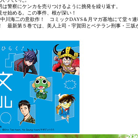
男は警察にケンカを売りつけるように挑発を繰り返す。
見せ始める。この事件、根が深い！
けた中川海二の意欲作！ コミックDAYS＆月マガ基地にて堂々
！ 最新第５巻では、美人上司・宇賀田とベテラン刑事・三坂が