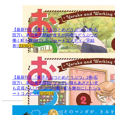
【最新刊】『夜子とおつとめどうぶつ』3巻(石
田万)、本日発売開始! 夜子が同棲!? どうぶつが
働く町を舞台にしたショートコメディ、完結
巻!!
23/10/17
【最新刊】『夜子とおつとめどうぶつ』2巻(石
田万)、本日発売開始! ツンデレ猫もあざとい犬
も店員さん! どうぶつが働く町を舞台にしたショ
ートコメディ!!
23/02/16