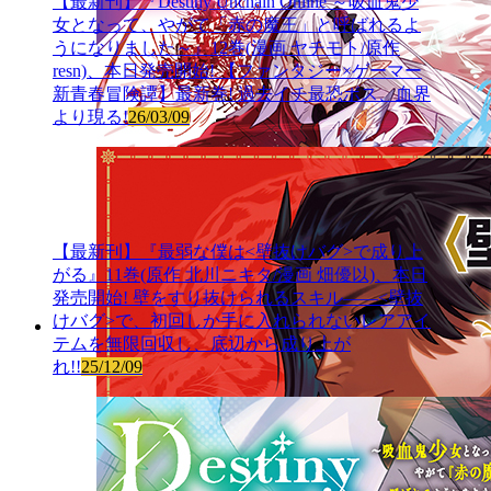
【最新刊】『Destiny Unchain Online ～吸血鬼少
女となって、やがて「赤の魔王」と呼ばれるよ
うになりました～』12巻(漫画 ヤチモト/原作
resn)、本日発売開始! 【ファンタジー×ゲーマー
新青春冒険譚】最新巻! 過去イチ最恐ボス、血界
より現る!
26/03/09
【最新刊】『最弱な僕は<壁抜けバグ>で成り上
がる』11巻(原作 北川ニキタ/漫画 畑優以)、本日
発売開始! 壁をすり抜けられるスキル――<壁抜
けバグ>で、初回しか手に入れられないレアアイ
テムを無限回収し、底辺から成り上が
れ!!
25/12/09