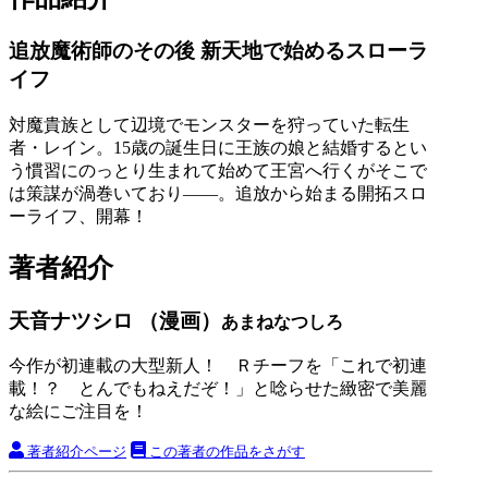
追放魔術師のその後 新天地で始めるスローラ
イフ
対魔貴族として辺境でモンスターを狩っていた転生
者・レイン。15歳の誕生日に王族の娘と結婚するとい
う慣習にのっとり生まれて始めて王宮へ行くがそこで
は策謀が渦巻いており――。追放から始まる開拓スロ
ーライフ、開幕！
著者紹介
天音ナツシロ （漫画）
あまねなつしろ
今作が初連載の大型新人！ Ｒチーフを「これで初連
載！？ とんでもねえだぞ！」と唸らせた緻密で美麗
な絵にご注目を！
著者紹介ページ
この著者の作品をさがす