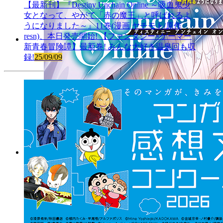
【最新刊】『Destiny Unchain Online ～吸血鬼少
女となって、やがて「赤の魔王」と呼ばれるよ
うになりました～』11巻(漫画 ヤチモト/原作
resn)、本日発売開始! 【ファンタジー×ゲーマー
新青春冒険譚】最新巻! みんな大好き温泉回も収
録!
25/09/09