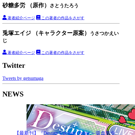
砂糖多労 （原作）
さとうたろう
著者紹介ページ
この著者の作品をさがす
兎塚エイジ （キャラクター原案）
うさつかえい
じ
著者紹介ページ
この著者の作品をさがす
Twitter
Tweets by getsumaga
NEWS
【最新刊】『Destiny Unchain Online ～吸血鬼少