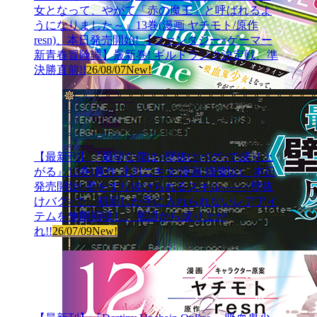
女となって、やがて「赤の魔王」と呼ばれるよ
うになりました～』13巻(漫画 ヤチモト/原作
resn)、本日発売開始! 【ファンタジー×ゲーマー
新青春冒険譚】最新巻! ギルドランク決定戦、準
決勝直前!!
26/08/07
New!
【最新刊】『最弱な僕は<壁抜けバグ>で成り上
がる』12巻(原作 北川ニキタ/漫画 畑優以)、本日
発売開始! 壁をすり抜けられるスキル――<壁抜
けバグ>で、初回しか手に入れられないレアアイ
テムを無限回収し、底辺から成り上が
れ!!
26/07/09
New!