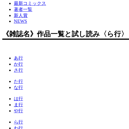
最新コミックス
著者一覧
新人賞
NEWS
《雑誌名》作品一覧と試し読み〈ら行〉
あ行
か行
さ行
た行
な行
は行
ま行
や行
ら行
わ行