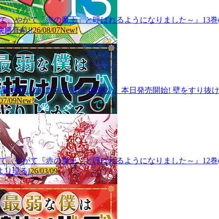
血鬼少女となって、やがて「赤の魔王」と呼ばれるようになりました～』13巻
勝直前!!
26/08/07
New!
巻(原作 北川ニキタ/漫画 畑優以)、本日発売開始! 壁をすり
07/09
New!
血鬼少女となって、やがて「赤の魔王」と呼ばれるようになりました～』12巻
より現る!
26/03/09