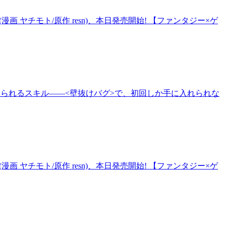
(漫画 ヤチモト/原作 resn)、本日発売開始! 【ファンタジー×ゲ
抜けられるスキル――<壁抜けバグ>で、初回しか手に入れられな
(漫画 ヤチモト/原作 resn)、本日発売開始! 【ファンタジー×ゲ