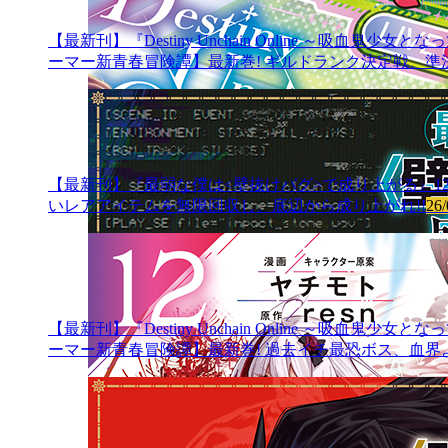
【最新刊】『Destiny Unchain Online ～吸
ーマー新青春冒険譚】最新巻! ギルドランク決定戦、準決
【最新刊】『最弱な僕は<壁抜けバグ>で成り上がる』12
いレアアイテムを無限回収し、底辺から成り上がれ!!
26/
【最新刊】『Destiny Unchain Online ～吸
ーマー新青春冒険譚】最新巻! 過去イチ最恐ボス、血界