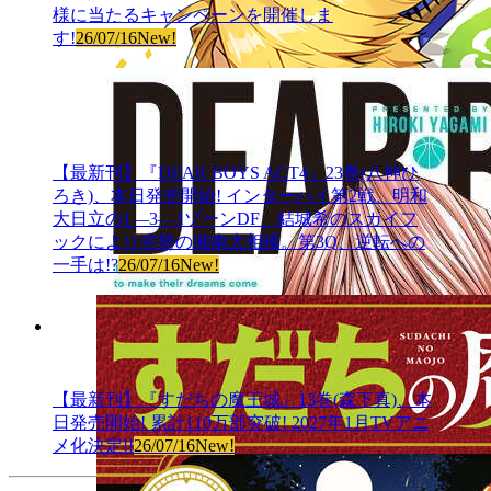
様に当たるキャンペーンを開催しま
す!
26/07/16
New!
【最新刊】『DEAR BOYS ACT4』23巻(八神ひ
ろき)、本日発売開始! インターハイ第2戦、明和
大日立の1―3―1ゾーンDF、結城希のスカイフ
ックにより劣勢の湘南大相模。第3Q、逆転への
一手は!?
26/07/16
New!
【最新刊】『すだちの魔王城』13巻(森下真)、本
日発売開始! 累計110万部突破! 2027年1月TVアニ
メ化決定!!
26/07/16
New!