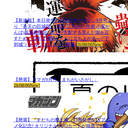
【新連載】本日発売の月刊少年マガジン9月号よ
り『蒼天の巨城国』(原作 三川みり/作画 小葉か
んば)新連載開始! 武士が支配する歪んだ国を正
すため、少年は仲間とともに立ち上がる──”下
剋城”バトルファンタジー開幕!
26/08/06
New!
【懸賞】月マガ9月号「まちがいさがし」
26/08/06
New!
【懸賞】『すだちの魔王城』13巻発売&TVアニ
メ化記念! オリジナルQUOカードが抽選で13名