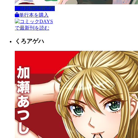
無料で試し読み
単行本を購入
で最新刊を読む
くろアゲハ