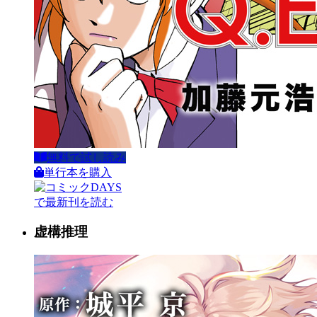
無料で試し読み
単行本を購入
で最新刊を読む
虚構推理