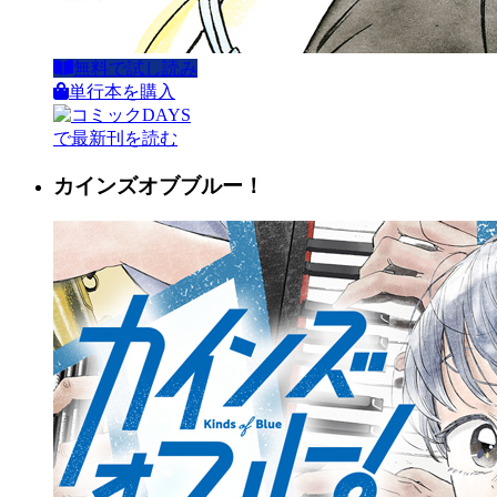
無料で試し読み
単行本を購入
で最新刊を読む
カインズオブブルー！