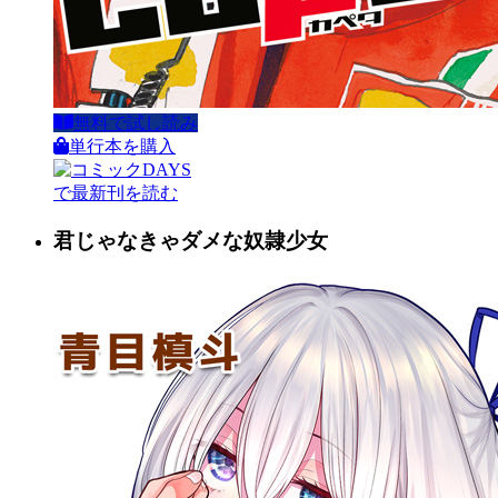
無料で試し読み
単行本を購入
で最新刊を読む
君じゃなきゃダメな奴隷少女