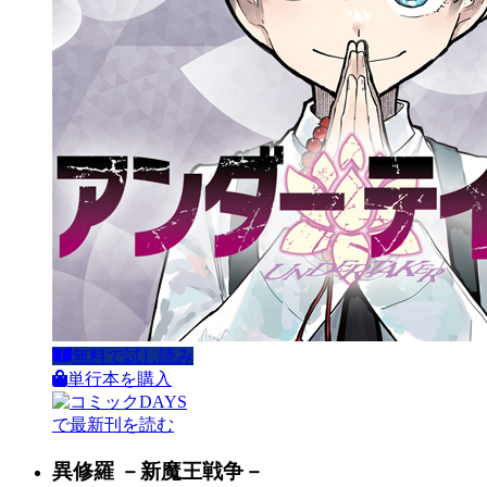
無料で試し読み
単行本を購入
で最新刊を読む
異修羅 －新魔王戦争－