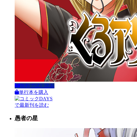
無料で試し読み
単行本を購入
で最新刊を読む
愚者の星