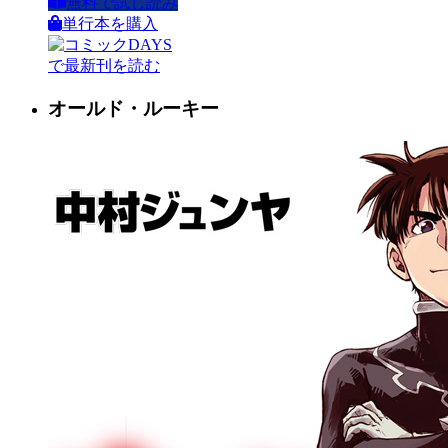
無料で試し読み
単行本を購入
で最新刊を読む
オールド・ルーキー